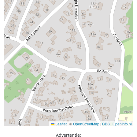
Leaflet
|
©
OpenStreetMap
|
CBS
|
OpenInfo.nl
Advertentie: