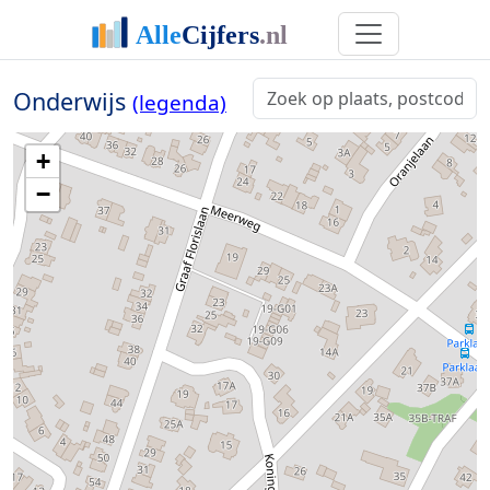
Onderwijs
(legenda)
+
−