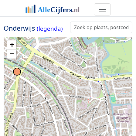
Onderwijs
(legenda)
+
−