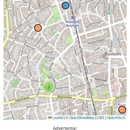
3
Leaflet
|
©
OpenStreetMap
|
CBS
|
OpenInfo.nl
Advertentie: