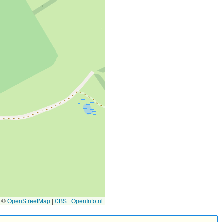
©
OpenStreetMap
|
CBS
|
OpenInfo.nl