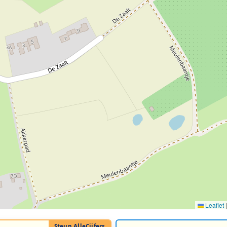
Leaflet
|