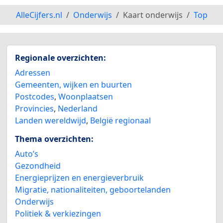
AlleCijfers.nl
Onderwijs
Kaart onderwijs
Top
Regionale overzichten:
Adressen
Gemeenten, wijken en buurten
Postcodes
,
Woonplaatsen
Provincies
,
Nederland
Landen wereldwijd
,
België regionaal
Thema overzichten:
Auto’s
Gezondheid
Energieprijzen en energieverbruik
Migratie, nationaliteiten, geboortelanden
Onderwijs
Politiek & verkiezingen