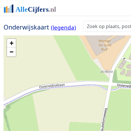
Onderwijskaart
(legenda)
+
−