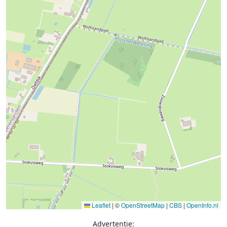
Leaflet
|
©
OpenStreetMap
|
CBS
|
OpenInfo.nl
Advertentie: