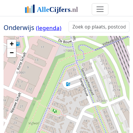
Onderwijs
(legenda)
+
−