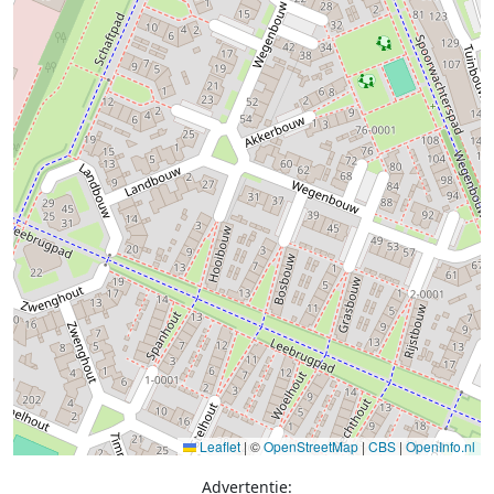
Leaflet
|
©
OpenStreetMap
|
CBS
|
OpenInfo.nl
Advertentie: