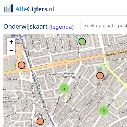
Onderwijskaart
(legenda)
+
−
2
2