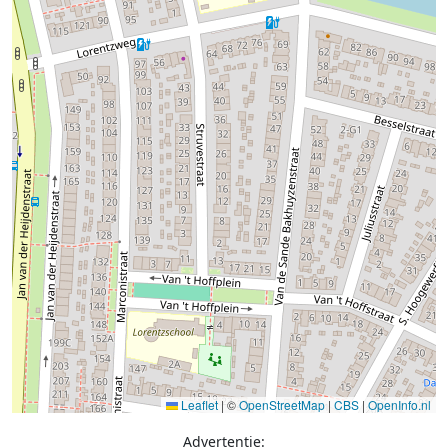
Leaflet
|
©
OpenStreetMap
|
CBS
|
OpenInfo.nl
Advertentie: