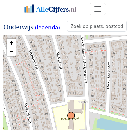
Onderwijs
(legenda)
+
−