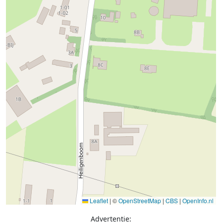
Leaflet
|
©
OpenStreetMap
|
CBS
|
OpenInfo.nl
Advertentie: