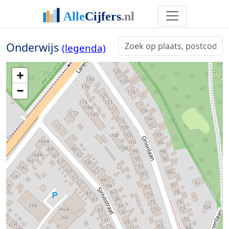
Onderwijs
(legenda)
+
−