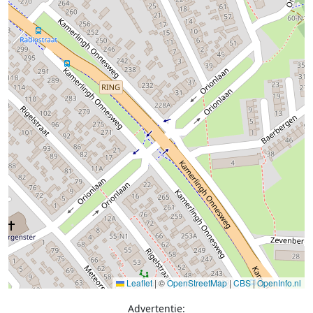
Leaflet
|
©
OpenStreetMap
|
CBS
|
OpenInfo.nl
Advertentie: