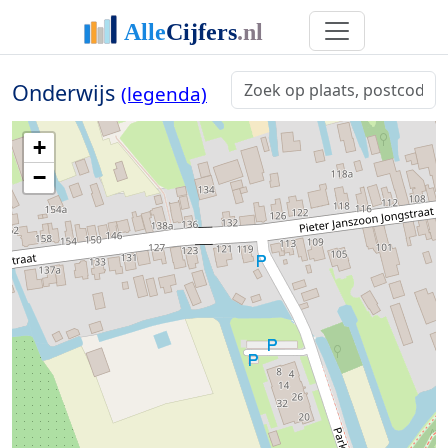
Onderwijs
(legenda)
+
−