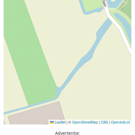
Leaflet
|
©
OpenStreetMap
|
CBS
|
OpenInfo.nl
Advertentie: