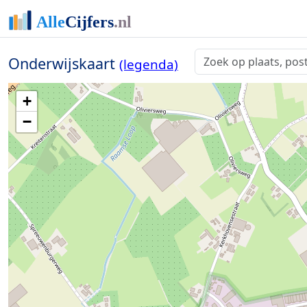
Onderwijskaart
(legenda)
+
−