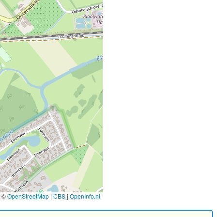
©
OpenStreetMap
|
CBS
|
OpenInfo.nl