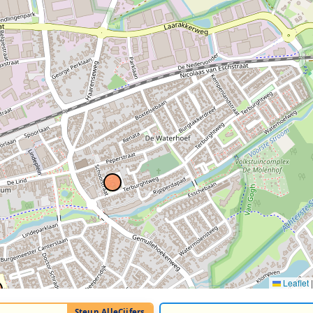
Leaflet
|