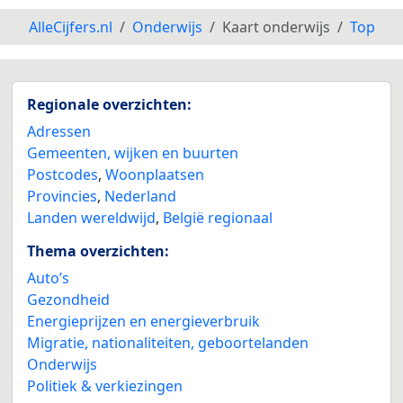
AlleCijfers.nl
Onderwijs
Kaart onderwijs
Top
Regionale overzichten:
Adressen
Gemeenten, wijken en buurten
Postcodes
,
Woonplaatsen
Provincies
,
Nederland
Landen wereldwijd
,
België regionaal
Thema overzichten:
Auto’s
Gezondheid
Energieprijzen en energieverbruik
Migratie, nationaliteiten, geboortelanden
Onderwijs
Politiek & verkiezingen