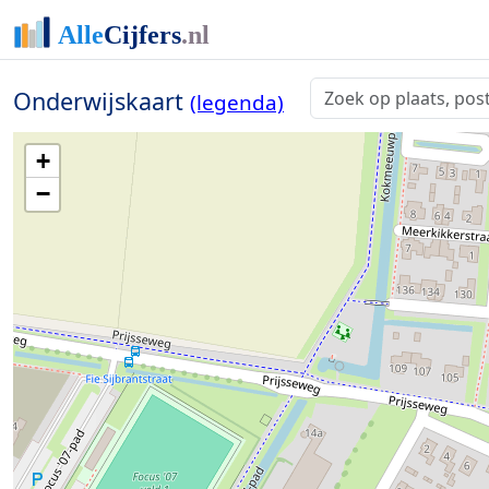
Onderwijskaart
(legenda)
+
−