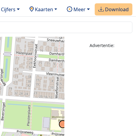
Cijfers
Kaarten
Meer
Download
Advertentie: