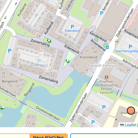
Leaflet
|