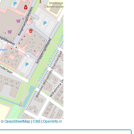
©
OpenStreetMap
|
CBS
|
OpenInfo.nl