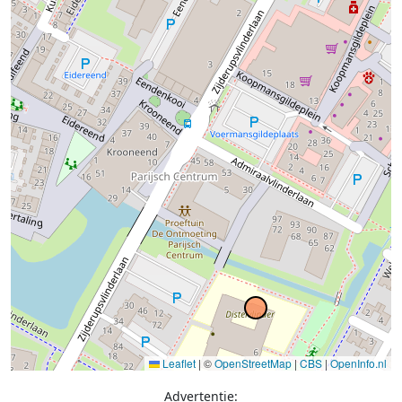
Leaflet
|
©
OpenStreetMap
|
CBS
|
OpenInfo.nl
Advertentie: