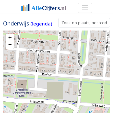
Onderwijs
(legenda)
+
−