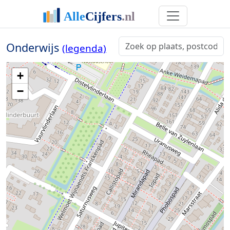
Onderwijs
(legenda)
+
−