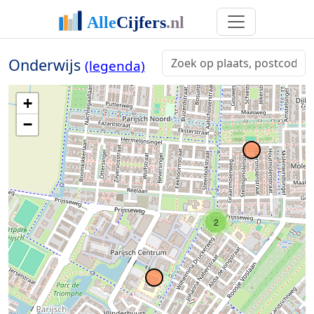
Onderwijs
(legenda)
+
−
2