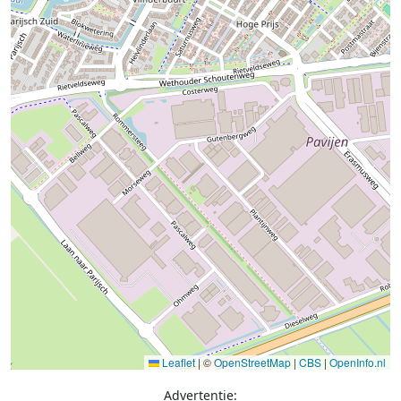
Leaflet
|
©
OpenStreetMap
|
CBS
|
OpenInfo.nl
Advertentie: