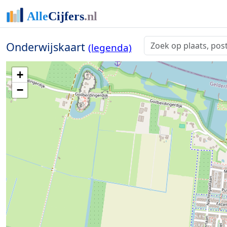
Onderwijskaart
(legenda)
+
−