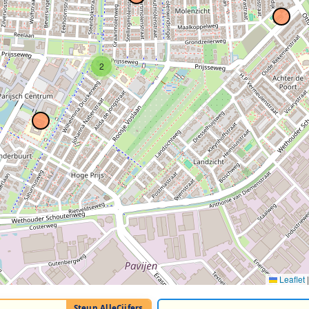
2
Leaflet
|