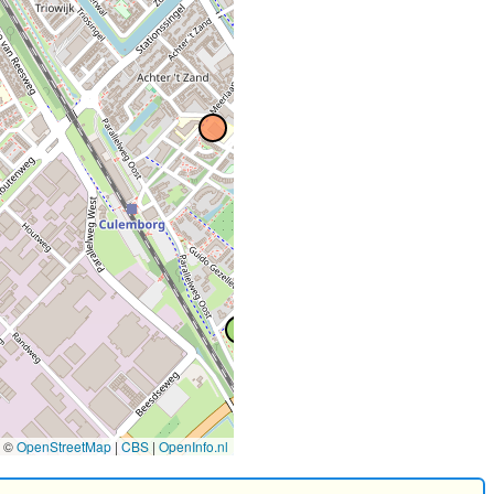
2
3
©
OpenStreetMap
|
CBS
|
OpenInfo.nl