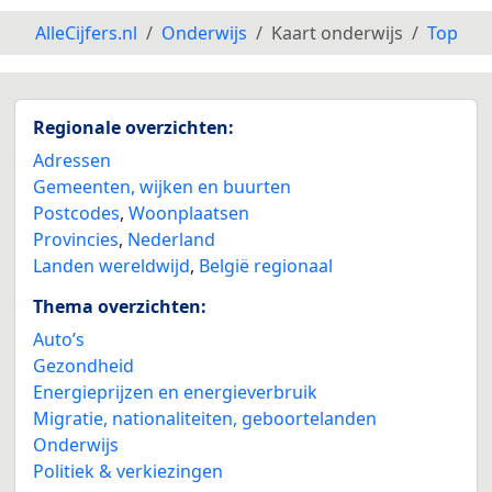
AlleCijfers.nl
Onderwijs
Kaart onderwijs
Top
Regionale overzichten:
Adressen
Gemeenten, wijken en buurten
Postcodes
,
Woonplaatsen
Provincies
,
Nederland
Landen wereldwijd
,
België regionaal
Thema overzichten:
Auto’s
Gezondheid
Energieprijzen en energieverbruik
Migratie, nationaliteiten, geboortelanden
Onderwijs
Politiek & verkiezingen