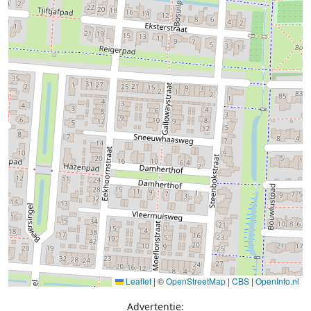
Leaflet
|
©
OpenStreetMap
|
CBS
|
OpenInfo.nl
Advertentie: