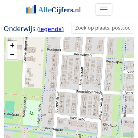
Onderwijs
(legenda)
+
−