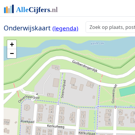
Onderwijskaart
(legenda)
+
−