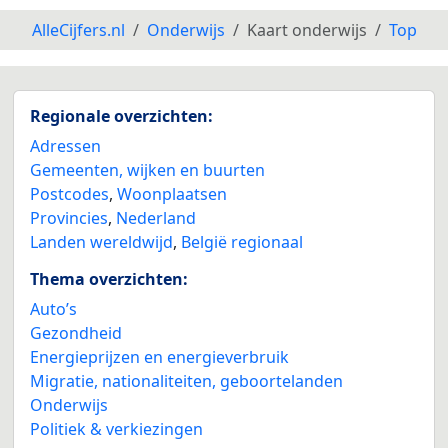
AlleCijfers.nl
Onderwijs
Kaart onderwijs
Top
Regionale overzichten:
Adressen
Gemeenten, wijken en buurten
Postcodes
,
Woonplaatsen
Provincies
,
Nederland
Landen wereldwijd
,
België regionaal
Thema overzichten:
Auto’s
Gezondheid
Energieprijzen en energieverbruik
Migratie, nationaliteiten, geboortelanden
Onderwijs
Politiek & verkiezingen