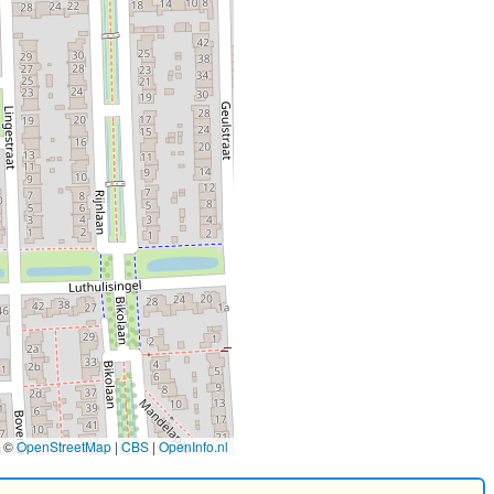
©
OpenStreetMap
|
CBS
|
OpenInfo.nl