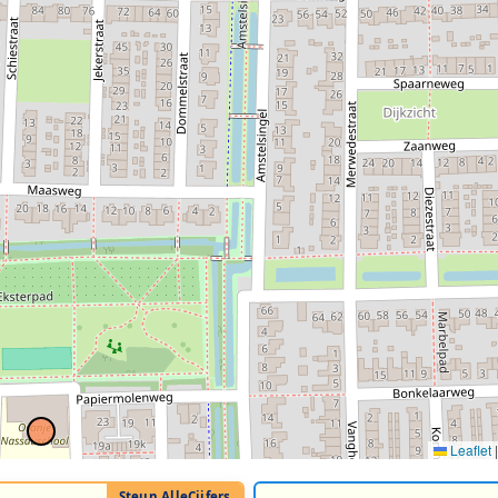
Leaflet
|