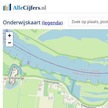
Onderwijskaart
(legenda)
+
−