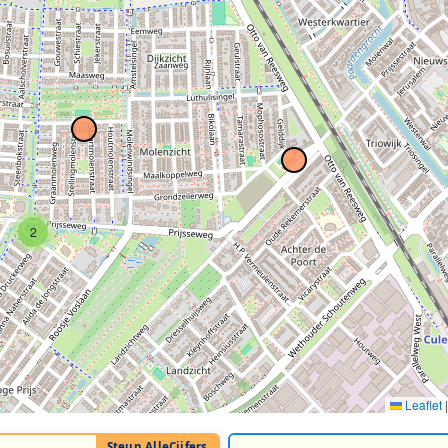
2
Leaflet
|