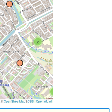
2
3
©
OpenStreetMap
|
CBS
|
OpenInfo.nl