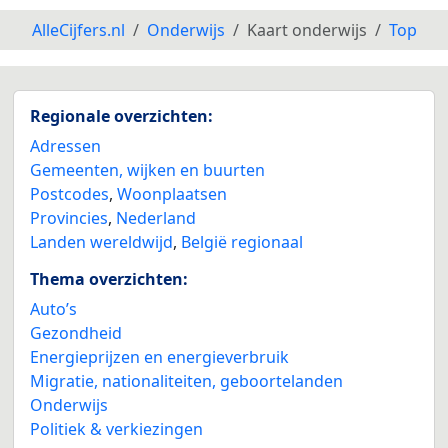
AlleCijfers.nl
Onderwijs
Kaart onderwijs
Top
Regionale overzichten:
Adressen
Gemeenten, wijken en buurten
Postcodes
,
Woonplaatsen
Provincies
,
Nederland
Landen wereldwijd
,
België regionaal
Thema overzichten:
Auto’s
Gezondheid
Energieprijzen en energieverbruik
Migratie, nationaliteiten, geboortelanden
Onderwijs
Politiek & verkiezingen