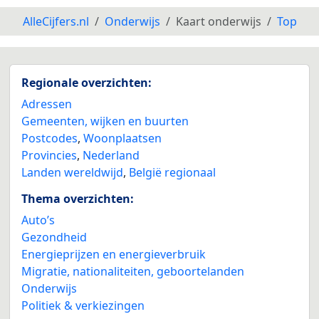
AlleCijfers.nl
Onderwijs
Kaart onderwijs
Top
Regionale overzichten:
Adressen
Gemeenten, wijken en buurten
Postcodes
,
Woonplaatsen
Provincies
,
Nederland
Landen wereldwijd
,
België regionaal
Thema overzichten:
Auto’s
Gezondheid
Energieprijzen en energieverbruik
Migratie, nationaliteiten, geboortelanden
Onderwijs
Politiek & verkiezingen