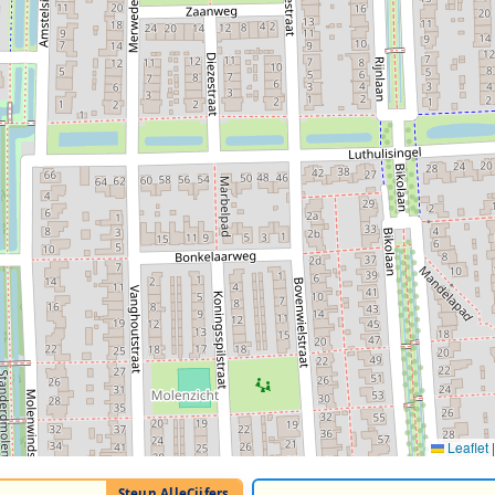
Leaflet
|