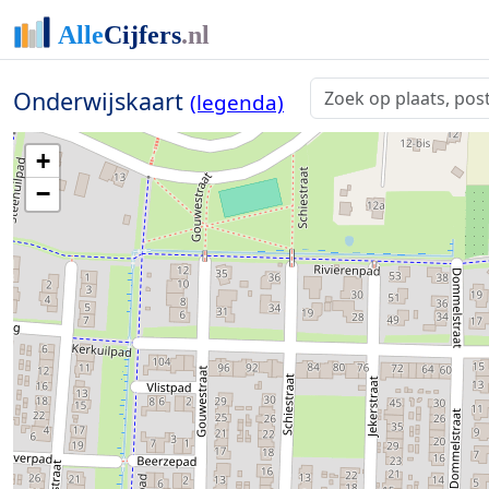
Onderwijskaart
(legenda)
+
−