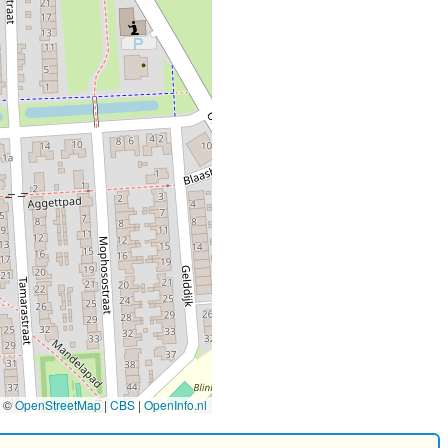
©
OpenStreetMap
|
CBS
|
OpenInfo.nl