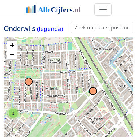
Onderwijs
(legenda)
+
−
2