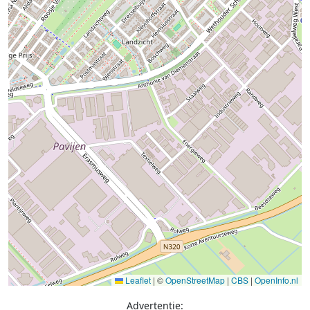
Leaflet
|
©
OpenStreetMap
|
CBS
|
OpenInfo.nl
Advertentie: