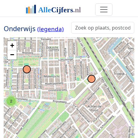
Onderwijs
(legenda)
+
−
2