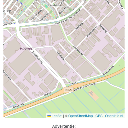
Leaflet
|
©
OpenStreetMap
|
CBS
|
OpenInfo.nl
Advertentie: