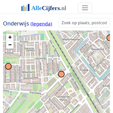
Onderwijs
(legenda)
+
−