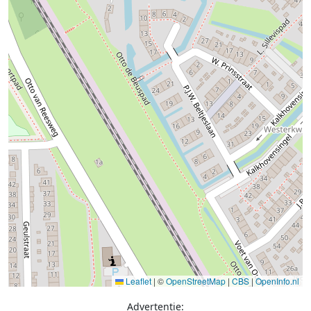
Leaflet
|
©
OpenStreetMap
|
CBS
|
OpenInfo.nl
Advertentie: