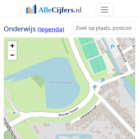
Onderwijs
(legenda)
+
−