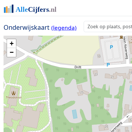
Onderwijskaart
(legenda)
+
−