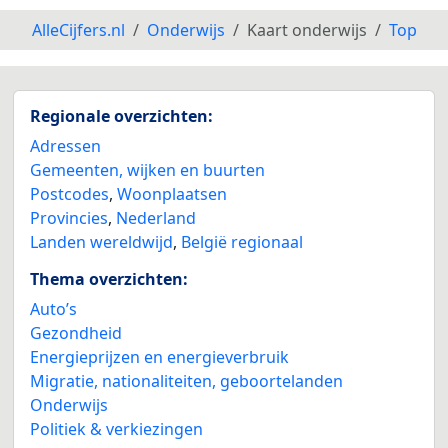
AlleCijfers.nl
Onderwijs
Kaart onderwijs
Top
Regionale overzichten:
Adressen
Gemeenten, wijken en buurten
Postcodes
,
Woonplaatsen
Provincies
,
Nederland
Landen wereldwijd
,
België regionaal
Thema overzichten:
Auto’s
Gezondheid
Energieprijzen en energieverbruik
Migratie, nationaliteiten, geboortelanden
Onderwijs
Politiek & verkiezingen