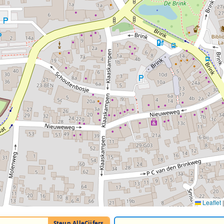
Leaflet
|