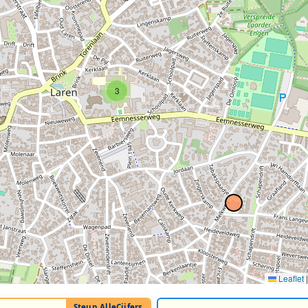
3
Leaflet
|