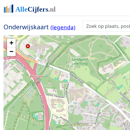
Onderwijskaart
(legenda)
+
−