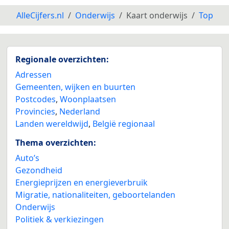
AlleCijfers.nl
Onderwijs
Kaart onderwijs
Top
Regionale overzichten:
Adressen
Gemeenten, wijken en buurten
Postcodes
,
Woonplaatsen
Provincies
,
Nederland
Landen wereldwijd
,
België regionaal
Thema overzichten:
Auto’s
Gezondheid
Energieprijzen en energieverbruik
Migratie, nationaliteiten, geboortelanden
Onderwijs
Politiek & verkiezingen