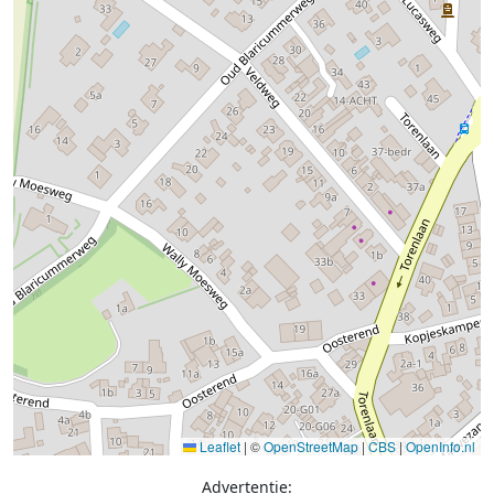
Leaflet
|
©
OpenStreetMap
|
CBS
|
OpenInfo.nl
Advertentie: