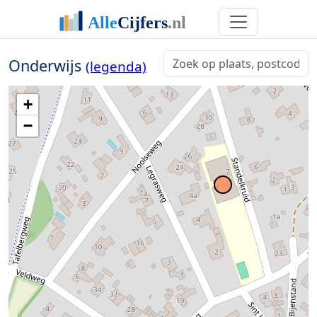
Onderwijs
(legenda)
+
−