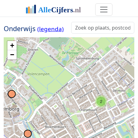
Onderwijs
(legenda)
+
−
2