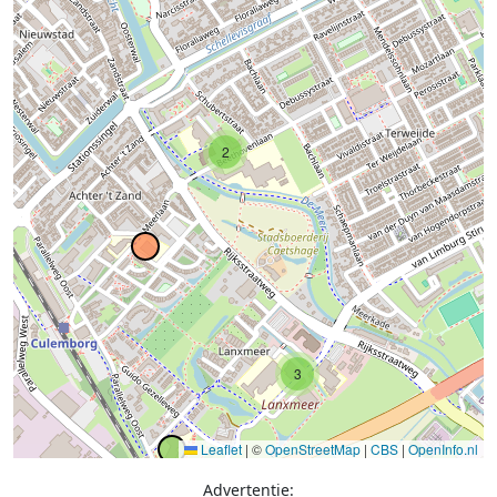
2
3
Leaflet
|
©
OpenStreetMap
|
CBS
|
OpenInfo.nl
Advertentie: