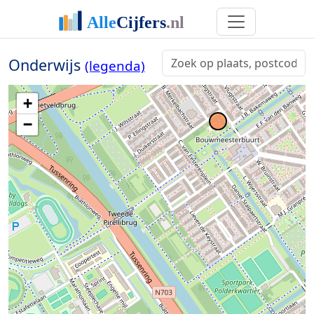
Onderwijs
(legenda)
+
−