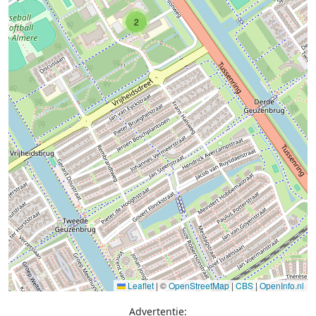
2
Leaflet
|
©
OpenStreetMap
|
CBS
|
OpenInfo.nl
Advertentie: