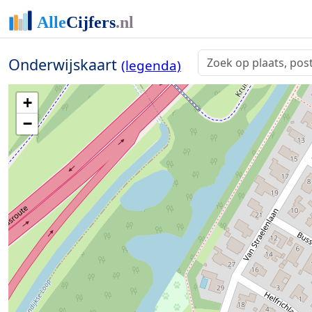
Onderwijskaart
(legenda)
+
−