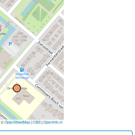
©
OpenStreetMap
|
CBS
|
OpenInfo.nl