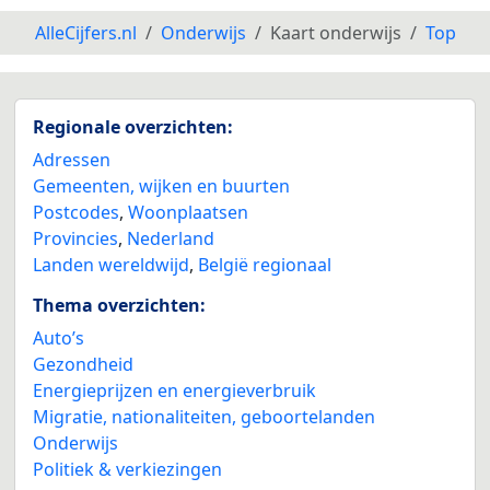
AlleCijfers.nl
Onderwijs
Kaart onderwijs
Top
Regionale overzichten:
Adressen
Gemeenten, wijken en buurten
Postcodes
,
Woonplaatsen
Provincies
,
Nederland
Landen wereldwijd
,
België regionaal
Thema overzichten:
Auto’s
Gezondheid
Energieprijzen en energieverbruik
Migratie, nationaliteiten, geboortelanden
Onderwijs
Politiek & verkiezingen