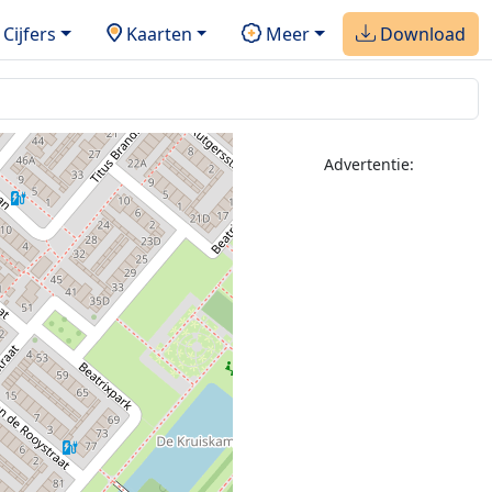
Cijfers
Kaarten
Meer
Download
Advertentie: