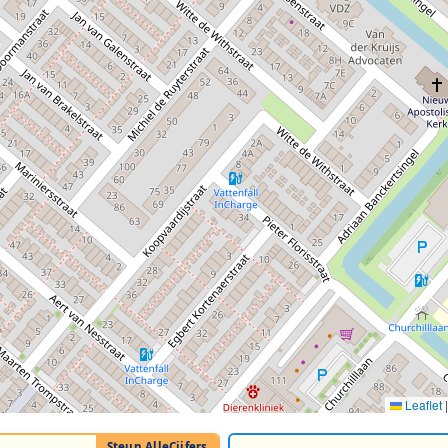
Leaflet
|