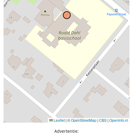
Leaflet
|
©
OpenStreetMap
|
CBS
|
OpenInfo.nl
Advertentie: