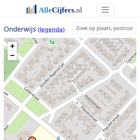
Onderwijs
(legenda)
+
−