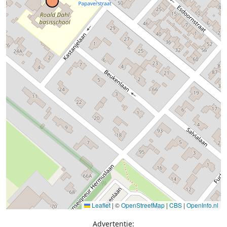
Leaflet
|
©
OpenStreetMap
|
CBS
|
OpenInfo.nl
Advertentie: