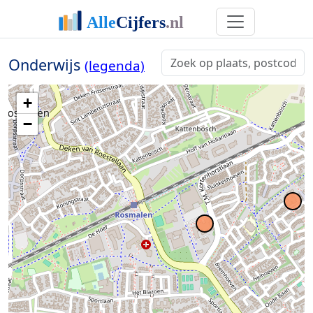
Onderwijs
(legenda)
+
−