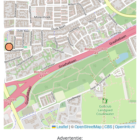
Leaflet
|
©
OpenStreetMap
|
CBS
|
OpenInfo.nl
Advertentie: