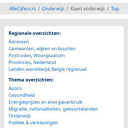
AlleCijfers.nl
Onderwijs
Kaart onderwijs
Top
Regionale overzichten:
Adressen
Gemeenten, wijken en buurten
Postcodes
,
Woonplaatsen
Provincies
,
Nederland
Landen wereldwijd
,
België regionaal
Thema overzichten:
Auto’s
Gezondheid
Energieprijzen en energieverbruik
Migratie, nationaliteiten, geboortelanden
Onderwijs
Politiek & verkiezingen