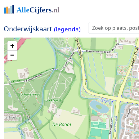
Onderwijskaart
(legenda)
+
−