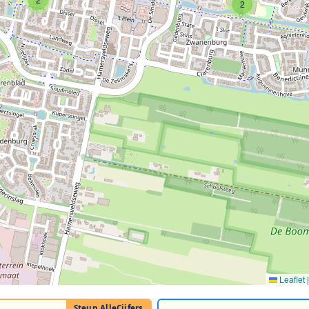
2
Leaflet
|