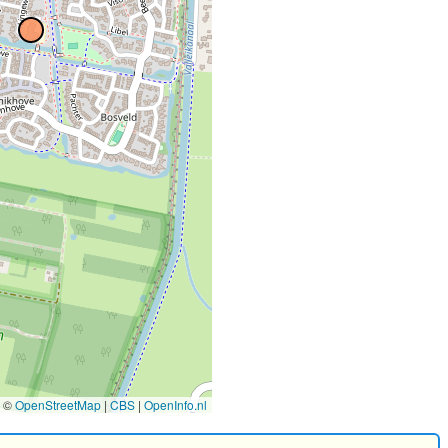
©
OpenStreetMap
|
CBS
|
OpenInfo.nl