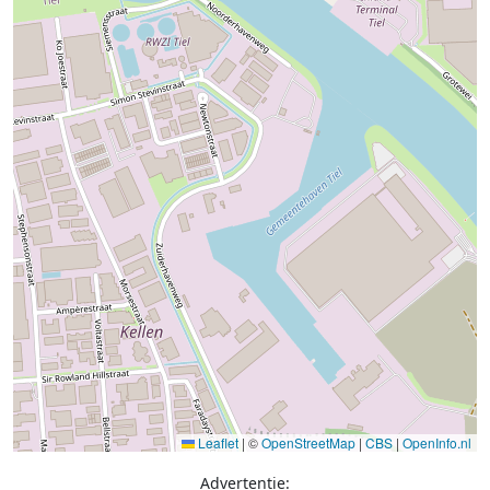
Leaflet
|
©
OpenStreetMap
|
CBS
|
OpenInfo.nl
Advertentie: