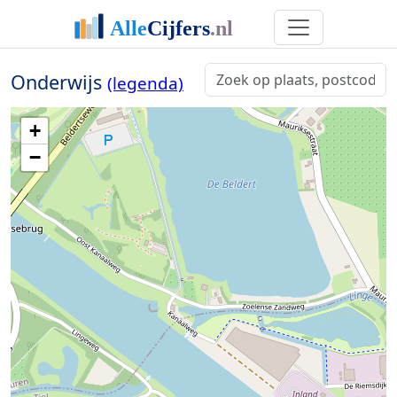
Onderwijs
(legenda)
+
−