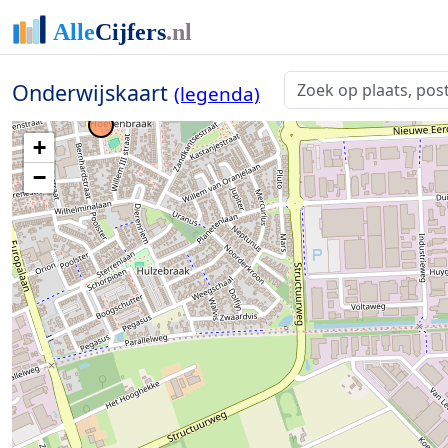
Onderwijskaart
(legenda)
+
−