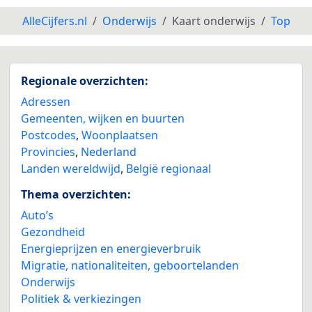
AlleCijfers.nl
Onderwijs
Kaart onderwijs
Top
Regionale overzichten:
Adressen
Gemeenten, wijken en buurten
Postcodes
,
Woonplaatsen
Provincies
,
Nederland
Landen wereldwijd
,
België regionaal
Thema overzichten:
Auto’s
Gezondheid
Energieprijzen en energieverbruik
Migratie, nationaliteiten, geboortelanden
Onderwijs
Politiek & verkiezingen