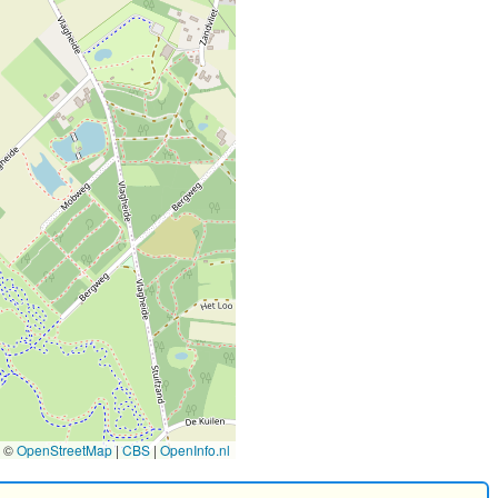
©
OpenStreetMap
|
CBS
|
OpenInfo.nl