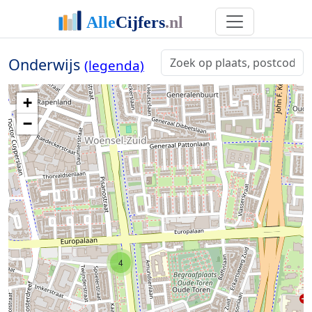
Onderwijs
(legenda)
+
−
4