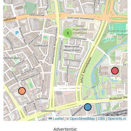
5
Leaflet
|
©
OpenStreetMap
|
CBS
|
OpenInfo.nl
Advertentie: