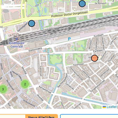
2
3
Leaflet
|