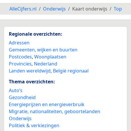
AlleCijfers.nl
Onderwijs
Kaart onderwijs
Top
Regionale overzichten:
Adressen
Gemeenten, wijken en buurten
Postcodes
,
Woonplaatsen
Provincies
,
Nederland
Landen wereldwijd
,
België regionaal
Thema overzichten:
Auto’s
Gezondheid
Energieprijzen en energieverbruik
Migratie, nationaliteiten, geboortelanden
Onderwijs
Politiek & verkiezingen