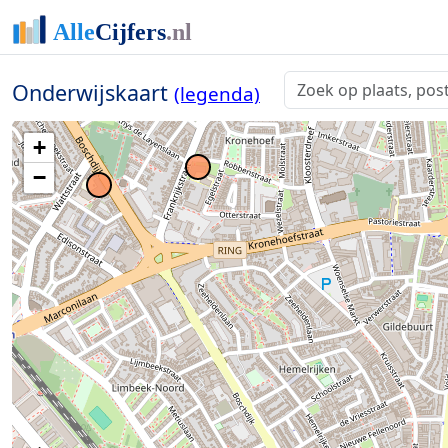
Onderwijskaart
(legenda)
4
+
−