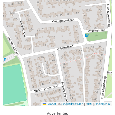
Leaflet
|
©
OpenStreetMap
|
CBS
|
OpenInfo.nl
Advertentie: