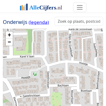
Onderwijs
(legenda)
+
−