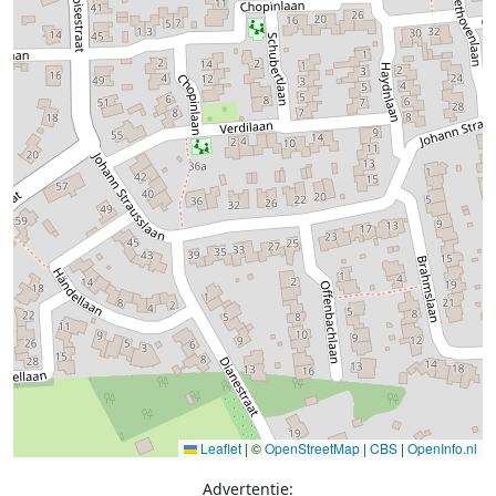
Leaflet
|
©
OpenStreetMap
|
CBS
|
OpenInfo.nl
Advertentie: