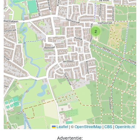
2
Leaflet
|
©
OpenStreetMap
|
CBS
|
OpenInfo.nl
Advertentie: