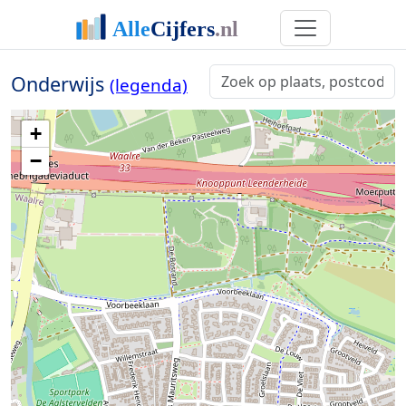
Onderwijs
(legenda)
+
−