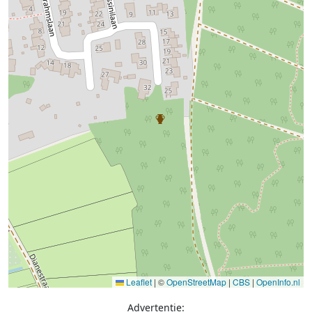
Leaflet
|
©
OpenStreetMap
|
CBS
|
OpenInfo.nl
Advertentie: