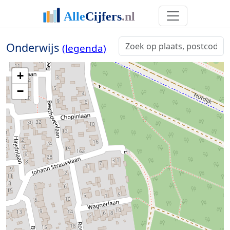
Onderwijs
(legenda)
+
−