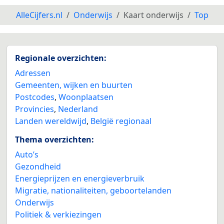
AlleCijfers.nl
Onderwijs
Kaart onderwijs
Top
Regionale overzichten:
Adressen
Gemeenten, wijken en buurten
Postcodes
,
Woonplaatsen
Provincies
,
Nederland
Landen wereldwijd
,
België regionaal
Thema overzichten:
Auto’s
Gezondheid
Energieprijzen en energieverbruik
Migratie, nationaliteiten, geboortelanden
Onderwijs
Politiek & verkiezingen