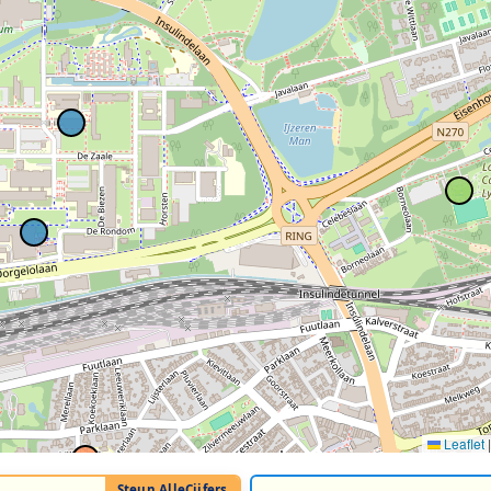
Leaflet
|