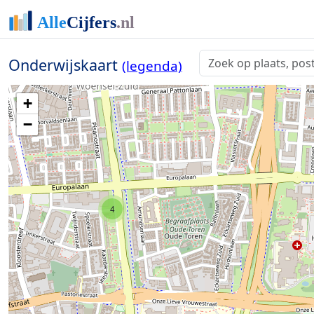
Onderwijskaart
(legenda)
+
−
4