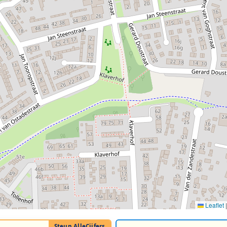
Leaflet
|