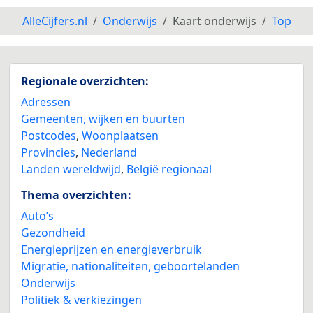
AlleCijfers.nl
Onderwijs
Kaart onderwijs
Top
Regionale overzichten:
Adressen
Gemeenten, wijken en buurten
Postcodes
,
Woonplaatsen
Provincies
,
Nederland
Landen wereldwijd
,
België regionaal
Thema overzichten:
Auto’s
Gezondheid
Energieprijzen en energieverbruik
Migratie, nationaliteiten, geboortelanden
Onderwijs
Politiek & verkiezingen