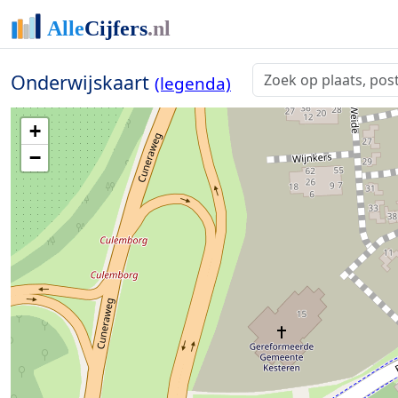
Onderwijskaart
(legenda)
+
−