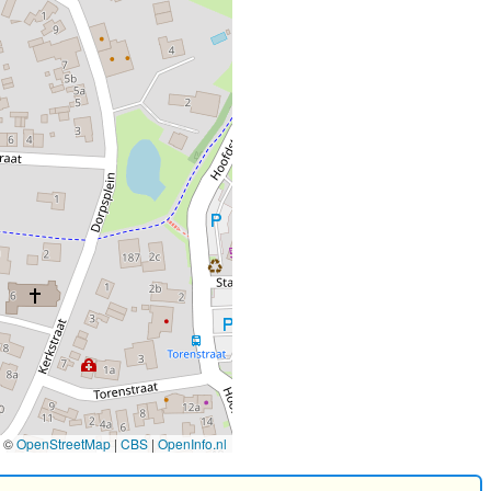
©
OpenStreetMap
|
CBS
|
OpenInfo.nl