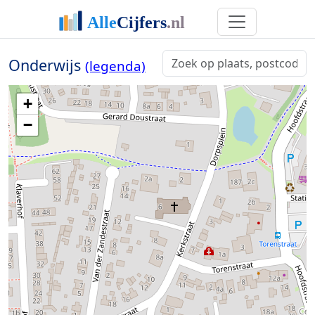
Onderwijs
(legenda)
+
−