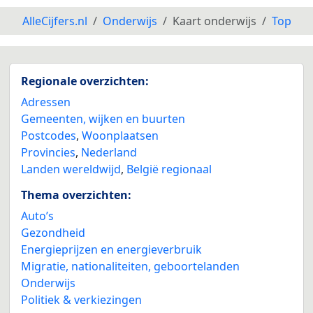
AlleCijfers.nl
Onderwijs
Kaart onderwijs
Top
Regionale overzichten:
Adressen
Gemeenten, wijken en buurten
Postcodes
,
Woonplaatsen
Provincies
,
Nederland
Landen wereldwijd
,
België regionaal
Thema overzichten:
Auto’s
Gezondheid
Energieprijzen en energieverbruik
Migratie, nationaliteiten, geboortelanden
Onderwijs
Politiek & verkiezingen