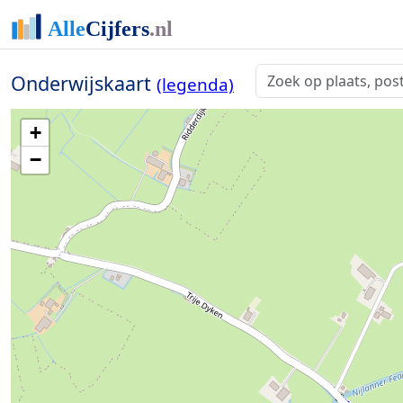
Onderwijskaart
(legenda)
+
−