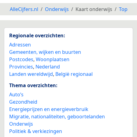
AlleCijfers.nl
Onderwijs
Kaart onderwijs
Top
Regionale overzichten:
Adressen
Gemeenten, wijken en buurten
Postcodes
,
Woonplaatsen
Provincies
,
Nederland
Landen wereldwijd
,
België regionaal
Thema overzichten:
Auto’s
Gezondheid
Energieprijzen en energieverbruik
Migratie, nationaliteiten, geboortelanden
Onderwijs
Politiek & verkiezingen