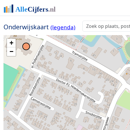
Onderwijskaart
(legenda)
+
−