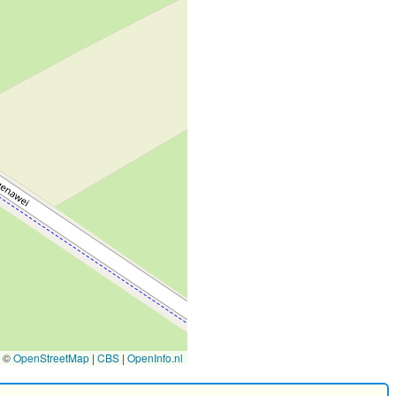
©
OpenStreetMap
|
CBS
|
OpenInfo.nl