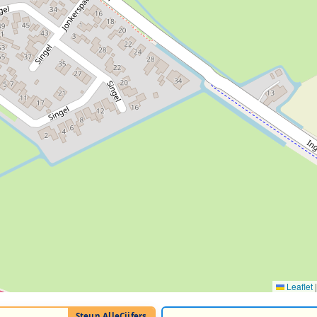
Leaflet
|