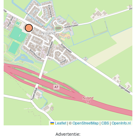
Leaflet
|
©
OpenStreetMap
|
CBS
|
OpenInfo.nl
Advertentie: