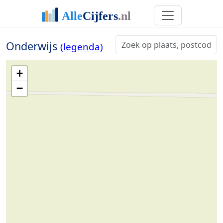
Onderwijs
(legenda)
+
−