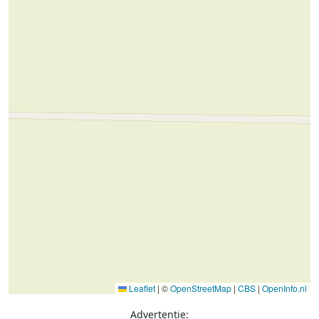
Leaflet
|
©
OpenStreetMap
|
CBS
|
OpenInfo.nl
Advertentie: