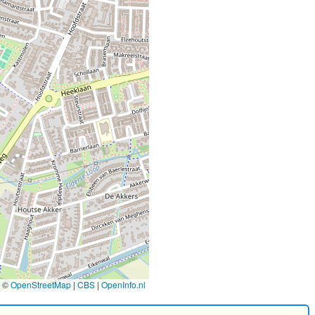
©
OpenStreetMap
|
CBS
|
OpenInfo.nl