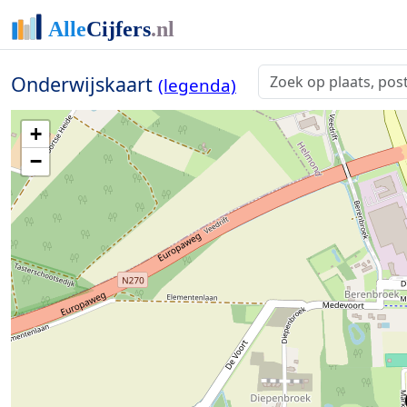
Onderwijskaart
(legenda)
+
−