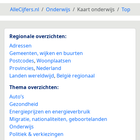
AlleCijfers.nl
Onderwijs
Kaart onderwijs
Top
Regionale overzichten:
Adressen
Gemeenten, wijken en buurten
Postcodes
,
Woonplaatsen
Provincies
,
Nederland
Landen wereldwijd
,
België regionaal
Thema overzichten:
Auto’s
Gezondheid
Energieprijzen en energieverbruik
Migratie, nationaliteiten, geboortelanden
Onderwijs
Politiek & verkiezingen